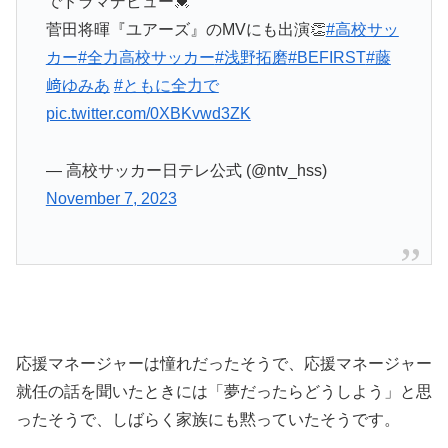
でドラマデビュー💓
菅田将暉『ユアーズ』のMVにも出演👏
#高校サッ
カー
#全力高校サッカー
#浅野拓磨
#BEFIRST
#藤
﨑ゆみあ
#ともに全力で
pic.twitter.com/0XBKvwd3ZK
— 高校サッカー日テレ公式 (@ntv_hss)
November 7, 2023
応援マネージャーは憧れだったそうで、応援マネージャー
就任の話を聞いたときには「夢だったらどうしよう」と思
ったそうで、しばらく家族にも黙っていたそうです。